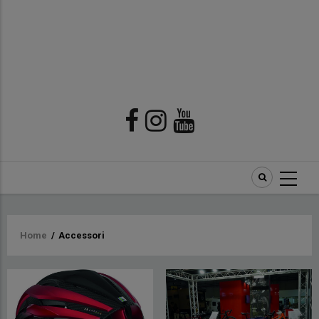
Briciole
Home
/
Accessori
di
pane