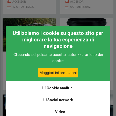
ACCESSORI
ACCESSORI
12 OTTOBRE 2022
6 OTTOBRE 2022
Utilizziamo i cookie su questo sito per
migliorare la tua esperienza di
navigazione
Cliccando sul pulsante accetta, autorizzerai l'uso dei
Un pieno di accessori!
Fai da te in camper? È
cookie
più semplice con
Bostik
Maggiori informazioni
ACCESSORI
22 AGOSTO 2022
ACCESSORI
11 AGOSTO 2022
Cookie analitici
Social network
Video