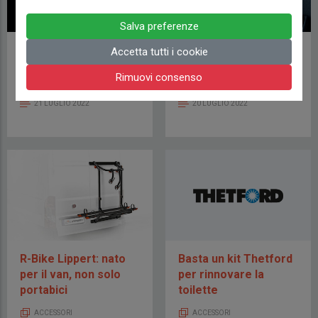
Salva preferenze
Metti l’elettronica in
Viaggiare con la
Accetta tutti i cookie
cassaforte
giusta compagnia
Rimuovi consenso
ACCESSORI
ACCESSORI
21 LUGLIO 2022
20 LUGLIO 2022
R-Bike Lippert: nato
Basta un kit Thetford
per il van, non solo
per rinnovare la
portabici
toilette
ACCESSORI
ACCESSORI