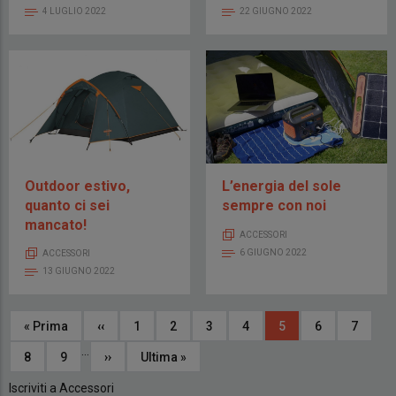
4 LUGLIO 2022
22 GIUGNO 2022
Outdoor estivo,
L’energia del sole
quanto ci sei
sempre con noi
mancato!
ACCESSORI
6 GIUGNO 2022
ACCESSORI
13 GIUGNO 2022
Paginazione
Prima
« Prima
Pagina
‹‹
Page
1
Page
2
Page
3
Page
4
Pagina
5
Page
6
Page
7
…
pagina
precedente
attuale
Page
8
Page
9
Pagina
››
Ultima
Ultima »
successiva
pagina
Iscriviti a Accessori