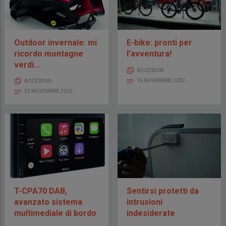
Outdoor invernale: mi
E-bike: pronti per
ricordo montagne
l’avventura!
verdi...
ACCESSORI
16 NOVEMBRE 2022
ACCESSORI
23 NOVEMBRE 2022
T-CPA70 DAB,
Sentirsi protetti da
avanzato sistema
intrusioni
multimediale di bordo
indesiderate