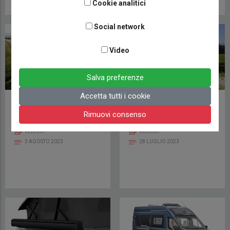
Cookie analitici
Social network
Video
Salva preferenze
Accetta tutti i cookie
LAIKA ECOVIP
KNAUS TOURER VAN
CAMPER VAN 645
500 MQ VANSATION
Rimuovi consenso
VEICOLI
VEICOLI
3 AGOSTO 2023
28 LUGLIO 2023