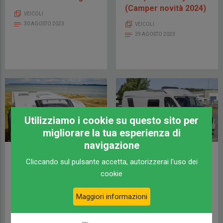
(Camper novità 2024)
VEICOLI
30 AGOSTO 2023
VEICOLI
29 AGOSTO 2023
Utilizziamo i cookie su questo sito per
migliorare la tua esperienza di
navigazione
HOBBY MAXIA VAN
ROLLER TEAM
Cliccando sul pulsante accetta, autorizzerai l'uso dei
680 ET su VW Crafter!
LIVINGSTONE DUO XL
cookie
(Camper novità 2024)
ADVANCE
VEICOLI
VEICOLI
Maggiori informazioni
9 AGOSTO 2023
7 AGOSTO 2023