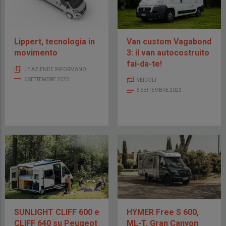
Lippert, tecnologia in
Van custom Vagabond
movimento
3: il van autocostruito
fai-da-te!
LE AZIENDE INFORMANO
6 SETTEMBRE 2023
VEICOLI
5 SETTEMBRE 2023
SUNLIGHT CLIFF 600 e
HYMER Free S 600,
CLIFF 640 su Peugeot
ML-T, Gran Canyon