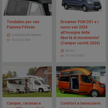
Tendalino per van
Dreamer FUN D51 e i
Fiamma F43van
nuovi van 2024
all’insegna della
LE AZIENDE INFORMANO
libertà di movimento!
24 LUGLIO 2023
(Camper novità 2024)
VEICOLI
22 LUGLIO 2023
Camper, caravan e
Comfort e benessere