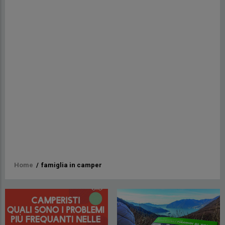
Briciole
Home
/
famiglia in camper
di
pane