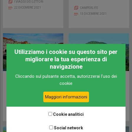
I VIAGGI DEI LETTORI
22 DICEMBRE 2021
CAMPERLIFE
13 DICEMBRE 2021
Utilizziamo i cookie su questo sito per
migliorare la tua esperienza di
navigazione
Cliccando sul pulsante accetta, autorizzerai l'uso dei
Chioggia, la piccola
I giganti della Sila
cookie
Venezia
CAMPERLIFE
VIAGGI ITALIA
Maggiori informazioni
21 AGOSTO 2021
19 AGOSTO 2021
Cookie analitici
Social network