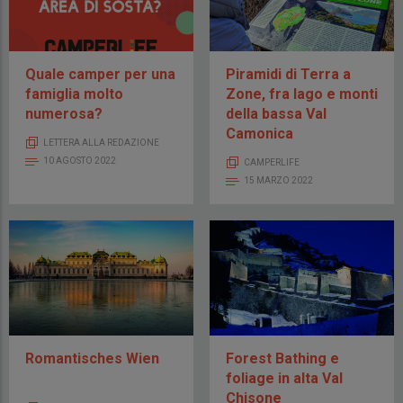
Quale camper per una
Piramidi di Terra a
famiglia molto
Zone, fra lago e monti
numerosa?
della bassa Val
Camonica
LETTERA ALLA REDAZIONE
10 AGOSTO 2022
CAMPERLIFE
15 MARZO 2022
Romantisches Wien
Forest Bathing e
foliage in alta Val
Chisone