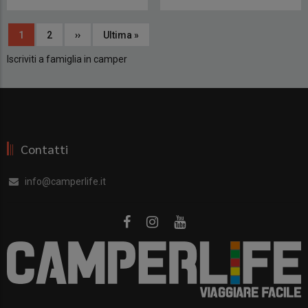
Paginazione
Pagina
1
Page
2
Pagina
››
Ultima
Ultima »
attuale
successiva
pagina
Iscriviti a famiglia in camper
Contatti
info@camperlife.it