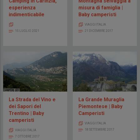
Camping in Carinzia,
Montagna selvaggia a
esperienza
misura di famiglia |
indimenticabile
Baby camperisti
VIAGGI ITALIA
15 LUGLIO 2021
21 DICEMBRE 2017
La Strada del Vino e
La Grande Muraglia
dei Sapori del
Piemontese | Baby
Trentino | Baby
Camperisti
camperisti
VIAGGI ITALIA
18 SETTEMBRE 2017
VIAGGI ITALIA
7 OTTOBRE 2017