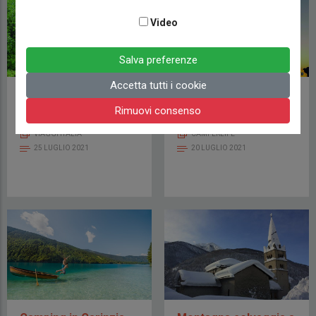
Video
Salva preferenze
Accetta tutti i cookie
Colico, “quel ramo sul
IN PUGLIA CON
lago di Como”…
“SALENTOROUTE”
Rimuovi consenso
VIAGGI ITALIA
CAMPERLIFE
25 LUGLIO 2021
20 LUGLIO 2021