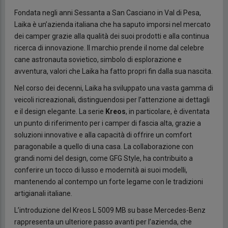
Fondata negli anni Sessanta a San Casciano in Val di Pesa,
Laika è un’azienda italiana che ha saputo imporsi nel mercato
dei camper grazie alla qualità dei suoi prodotti e alla continua
ricerca di innovazione. Il marchio prende il nome dal celebre
cane astronauta sovietico, simbolo di esplorazione e
avventura, valori che Laika ha fatto propri fin dalla sua nascita.
Nel corso dei decenni, Laika ha sviluppato una vasta gamma di
veicoli ricreazionali, distinguendosi per l’attenzione ai dettagli
e il design elegante. La serie
Kreos
, in particolare, è diventata
un punto di riferimento per i camper di fascia alta, grazie a
soluzioni innovative e alla capacità di offrire un comfort
paragonabile a quello di una casa. La collaborazione con
grandi nomi del design, come GFG Style, ha contribuito a
conferire un tocco di lusso e modernità ai suoi modelli,
mantenendo al contempo un forte legame con le tradizioni
artigianali italiane.
L’introduzione del Kreos L 5009 MB su base Mercedes-Benz
rappresenta un ulteriore passo avanti per l’azienda, che