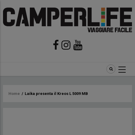
Briciole
Home
/
Laika presenta il Kreos L 5009 MB
di
pane