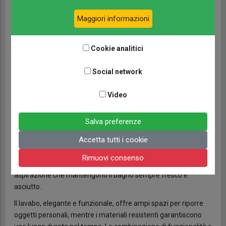
Maggiori informazioni
Il bagno
Cookie analitici
Il bagno del Kreos L 5009 MB è un altro dei suoi fiori
all’occhiello, infatti, oltre ad essere progettato per offrire un
Social network
comfort superiore grazie a una disposizione intelligente degli
spazi, può essere trasformato in un unico ambiente separato,
Video
garantendo privacy e funzionalità.
La doccia è uno degli elementi più distintivi, con opzioni SPA
Salva preferenze
che includono una doppia modalità rainshower ed erogatore
Accetta tutti i cookie
regolabile, mentre i dettagli in Getacore e gli ampi specchi con
pensili nascosti conferiscono un tocco di lusso all’ambiente. La
Rimuovi consenso
ventilazione è ottimale, grazie a finestre dedicate e sistemi di
aspirazione che mantengono il bagno sempre fresco e
asciutto.
Il lavabo, elegante e funzionale, offre ampi spazi per riporre
oggetti personali, mentre i materiali resistenti garantiscono