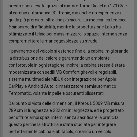
prestazioni elevate grazie al motore Turbo Diesel da 170 CV e
al cambio automatico 9G-Tronic, ma anche un’esperienza di
guida più premium oltre che più sicura. La meccanica tedesca
è sinonimo di affidabilità, mentre la progettazione Laika ha
ottimizzato il telaio per massimizzare lo spazio interno senza
compromettere la maneggevolezza su strada.
Il pavimento del veicolo si estende fino alla cabina, migliorando
la distribuzione del calore e garantendo un ambiente
confortevole in ogni stagione, inoltre la cabina stessa è stata
modernizzata con sedili MB Comfort girevoli e regolabili,
sistema multimediale MBUX con integrazione per Apple
CarPlay e Android Auto, climatizzatore semiautomatico
Tempmatic, volante in pelle e oscuranti plissettati.
Dal punto di vista delle dimensioni, il Kreos L 5009 MB misura
789 cm in lunghezza e 232 cm in larghezza, ed è progettato
per offrire ampi spazi interni senza sacrificare la praticità,
questo perché la struttura è stata studiata per integrare
perfettamente cabina e abitacolo, creando un veicolo