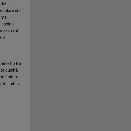
idabile
semplare che
come
a cabina,
rezza e il
al e
perfetto tra
lta qualità
 in finitura
ante finitura