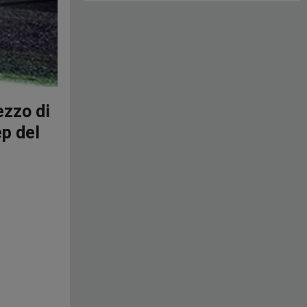
ezzo di
ep del