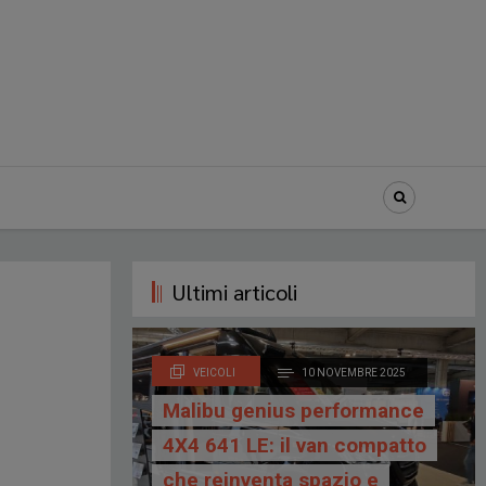
Ultimi articoli
VEICOLI
10 NOVEMBRE 2025
Malibu genius performance
4X4 641 LE: il van compatto
che reinventa spazio e