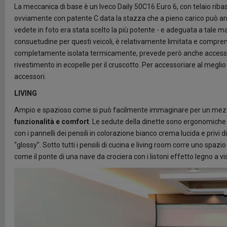
La meccanica di base è un Iveco Daily 50C16 Euro 6, con telaio rib
ovviamente con patente C data la stazza che a pieno carico può arri
vedete in foto era stata scelto la più potente - e adeguata a tale m
consuetudine per questi veicoli, è relativamente limitata e comprende
completamente isolata termicamente, prevede però anche accessori d
rivestimento in ecopelle per il cruscotto. Per accessoriare al megli
accessori.
LIVING
Ampio e spazioso come si può facilmente immaginare per un mezzo da
funzionalità e comfort
. Le sedute della dinette sono ergonomiche e 
con i pannelli dei pensili in colorazione bianco crema lucida e privi di 
“glossy”. Sotto tutti i pensili di cucina e living room corre uno spazio
come il ponte di una nave da crociera con i listoni effetto legno a vi