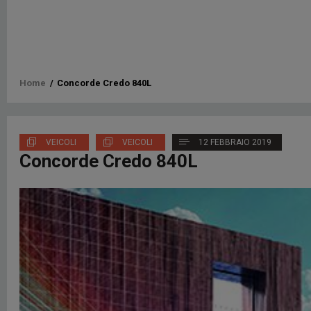
Briciole
Home
/
Concorde Credo 840L
di
pane
VEICOLI
VEICOLI
12 FEBBRAIO 2019
Concorde Credo 840L