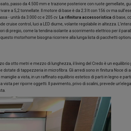
assato, passo da 4.500 mm e trazione posteriore con ruote gemellate, gu
vare a 5,2 tonnellate. Il motore di base è da 2.3 lt con 156 cv ma sull’e
assa - unità da 3.000 cc e 205 cv.
La rifinitura accessoristica
di base, 
 cruise control, luci a LED diurne, volante regolabile in altezza. L’inter
i pregio, come la tendina isolante a scorrimento elettrico per il parab
o questo motorhome bisogna ricorrere alla lunga lista di pacchetti option
 otto metri e mezzo di lunghezza, il living del Credo è un equilibrio 
dotate di tappezzeria in microfibra. Gli arredi sono in finitura Noce di a
maniglie a vista, in un raffinato equilibrio estetico di parti in legno e parti
 a vista per riporre oggetti. Il pavimento, privo di scalini, prevede un’eleg
sta.