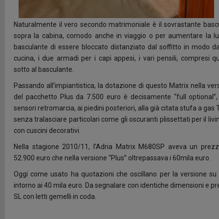
Naturalmente il vero secondo matrimoniale è il sovrastante basc
sopra la cabina, comodo anche in viaggio o per aumentare la lumin
basculante di essere bloccato distanziato dal soffitto in modo da
cucina, i due armadi per i
capi appesi, i vari pensili, compresi qu
sotto al basculante.
Passando all’impiantistica, la dotazione di questo Matrix nella ve
del pacchetto Plus da 7.500 euro è decisamente “full optional”
sensori retromarcia, ai piedini posteriori, alla già citata stufa a g
senza tralasciare particolari come gli oscuranti plissettati per il livin
con cuscini decorativi.
Nella stagione 2010/11, l’Adria Matrix M680SP aveva un prezz
52.900 euro che nella versione “Plus” oltrepassava i 60mila euro.
Oggi come usato ha quotazioni che oscillano per la versione su
intorno ai 40 mila euro. Da segnalare con identiche dimensioni e pr
SL con letti gemelli in coda.