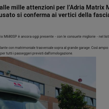
alle mille attenzioni per l’Adria Matri
sato si conferma ai vertici della fasc
ix M680SP è ancora oggi presente - con le consuete migliorie - nel lis
culante con matrimoniale trasversale sopra al grande garage. Così ampi
per tutti i passeggeri previsti dall’omologazione.