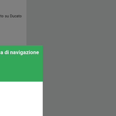
tito su Ducato
za di navigazione
etro mettendo
cabina-scocca,