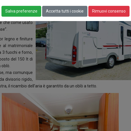
canica, come l’aria
me il frigorifero da
Salva preferenze
Accetta tutti i cookie
Rimuovi consenso
ante con movimento
este che come usato
se”.
r legno e finiture
re al matrimoniale
 3 fuochi e forno,
osto del 150 lt di
 oblò.
erose, ma comunque
 divisorio rigido,
ra, il ricambio dell’aria è garantito da un oblò a tetto.