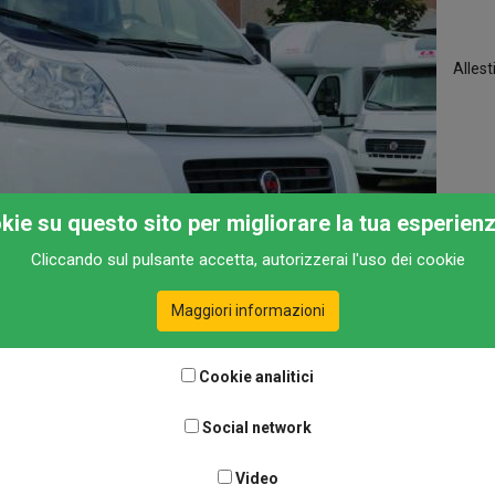
Alles
okie su questo sito per migliorare la tua esperien
Cliccando sul pulsante accetta, autorizzerai l'uso dei cookie
Maggiori informazioni
Cookie analitici
sterno per il cupolino dalla evidente stondatura che si prolunga sul r
l basculante. Le pareti sono rivestite in vetroresina come i raccordi 
Social network
Video
e “pacchetto Matrix