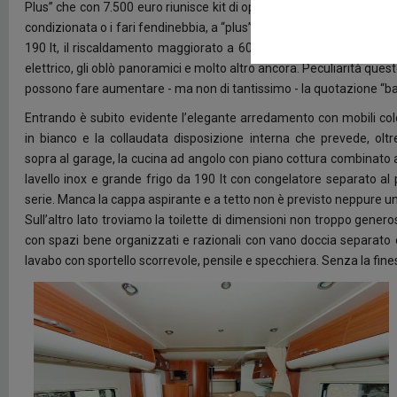
Plus” che con 7.500 euro riunisce kit di optional previsti per la mec
condizionata o i fari fendinebbia, a “plus” riservati per la cellula, co
190 lt, il riscaldamento maggiorato a 6000 watt, il letto bascul
elettrico, gli oblò panoramici e molto altro ancora. Peculiarità qu
possono fare aumentare - ma non di tantissimo - la quotazione “ba
Entrando è subito evidente l’elegante arredamento con mobili colo
in bianco e la collaudata disposizione interna che prevede, olt
sopra al garage, la cucina ad angolo con piano cottura combinato a
lavello inox e grande frigo da 190 lt con congelatore separato al p
serie. Manca la cappa aspirante e a tetto non è previsto neppure un
Sull’altro lato troviamo la toilette di dimensioni non troppo gen
con spazi bene organizzati e razionali con vano doccia separato da
lavabo con sportello scorrevole, pensile e specchiera. Senza la finest