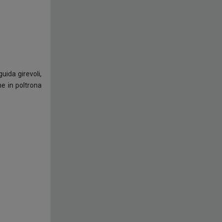
uida girevoli,
ne in poltrona