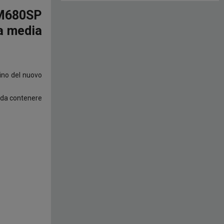
x M680SP
ia media
tino del nuovo
o da contenere