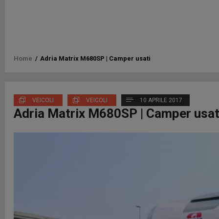
Briciole
Home
/
Adria Matrix M680SP | Camper usati
di
pane
VEICOLI
VEICOLI
10 APRILE 2017
Adria Matrix M680SP | Camper usat