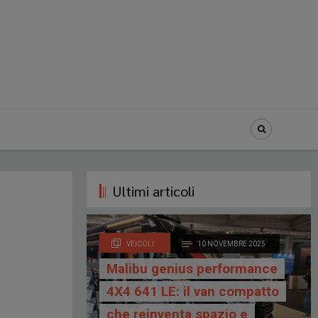
Ultimi articoli
VEICOLI
10 NOVEMBRE 2025
Malibu genius performance
4X4 641 LE: il van compatto
che reinventa spazio e