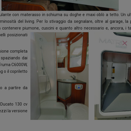
ulante con materasso in schiuma su doghe e maxi oblò a tetto. Un ult
osità del living. Per lo stivaggio da segnalare, oltre al garage, la p
 contenere piumone, cuscini e quanto altro necessario e, ancora, i ta
elli posizionati
rsione completa
, spaziando dai
as Truma C6000W,
g o il copriletto
o a partire da
 Ducato 130 cv
ezzi la versione