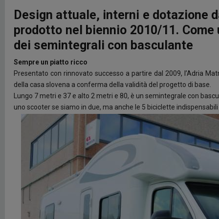
Design attuale, interni e dotazione d
prodotto nel biennio 2010/11. Come u
dei semintegrali con basculante
Sempre un piatto ricco
Presentato con rinnovato successo a partire dal 2009, l’Adria Matr
della casa slovena a conferma della validità del progetto di base.
Lungo 7 metri e 37 e alto 2 metri e 80, è un semintegrale con bas
uno scooter se siamo in due, ma anche le 5 biciclette indispensabili 