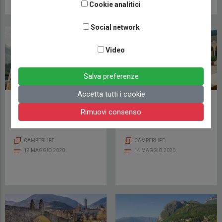
VIAGGI ITALIA
Cookie analitici
5 GIUGNO 2020
Social network
Video
Salva preferenze
Accetta tutti i cookie
Viaggiare in Alta Badia
IN CAMPER E BICI PER
Rimuovi consenso
Con le Persone del
UN ITINERARIO SUI
Posto
COLLI EUGANEI
CAMPERLIFE
CAMPERLIFE
19 MAGGIO 2020
14 MAGGIO 2020