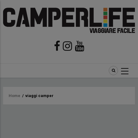
Briciole
Home
/
viaggi camper
di
pane