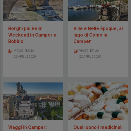
Borghi più Belli:
Ville e Belle Époque, al
Weekend in Camper a
lago di Como in
Bobbio
Camper
VIAGGI ITALIA
VIAGGI ITALIA
28 APRILE 2020
22 APRILE 2020
Viaggi in Camper:
Quali sono i medicinali