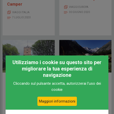
Camper
VIAGGI EUROPA
30 GIUGNO 2020
VIAGGI ITALIA
7 LUGLIO 2020
Utilizziamo i cookie su questo sito per
migliorare la tua esperienza di
navigazione
Segreti da Scoprire a
Come si prepara ai
Cliccando sul pulsante accetta, autorizzerai l'uso dei
Tortona: dalla
viaggiatori in libertà la
cookie
Leggenda del Sacro
Valle di Cogne
Graal al Santuario
CAMPERLIFE
Madonna della
Maggiori informazioni
20 MAGGIO 2020
Guardia