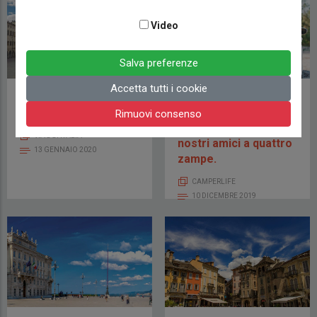
Video
Salva preferenze
Accetta tutti i cookie
Viaggio a Perugia,
Cinque cose da
Città d'Arte
sapere quando si
Rimuovi consenso
viaggia in libertà con i
VIAGGI ITALIA
nostri amici a quattro
13 GENNAIO 2020
zampe.
CAMPERLIFE
10 DICEMBRE 2019