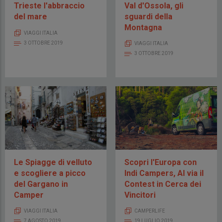
Trieste l'abbraccio
Val d'Ossola, gli
del mare
sguardi della
Montagna
VIAGGI ITALIA
3 OTTOBRE 2019
VIAGGI ITALIA
3 OTTOBRE 2019
Le Spiagge di velluto
Scopri l'Europa con
e scogliere a picco
Indi Campers, Al via il
del Gargano in
Contest in Cerca dei
Camper
Vincitori
VIAGGI ITALIA
CAMPERLIFE
7 AGOSTO 2019
19 LUGLIO 2019