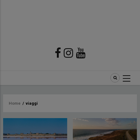
Briciole
Home
/
viaggi
di
pane