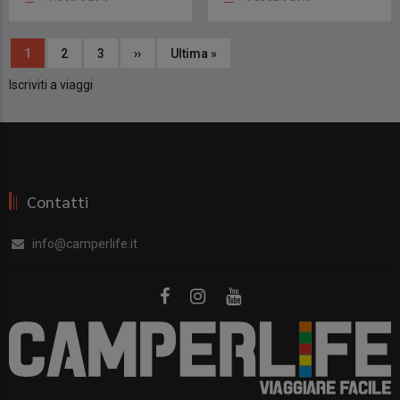
Paginazione
Pagina
1
Page
2
Page
3
Pagina
››
Ultima
Ultima »
attuale
successiva
pagina
Iscriviti a viaggi
Contatti
info@camperlife.it