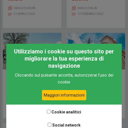
VIAGGI EUROPA
VIAGGI ITALIA
21 APRILE 2020
12 FEBBRAIO 2020
Utilizziamo i cookie su questo sito per
migliorare la tua esperienza di
navigazione
Cliccando sul pulsante accetta, autorizzerai l'uso dei
La nazione più
Cuore di Novara, Idea
cookie
camper friendly può
Weekend
essere anche la
VIAGGI ITALIA
Maggiori informazioni
nostra
17 GENNAIO 2020
CAMPERLIFE
28 GENNAIO 2020
Cookie analitici
Social network