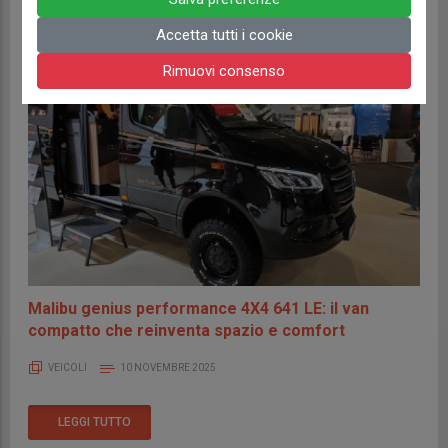
Accetta tutti i cookie
Rimuovi consenso
Malibu genius performance 4X4 641 LE: il van
compatto che reinventa spazio e comfort
VEICOLI
10 NOVEMBRE 2025
LEGGI TUTTO