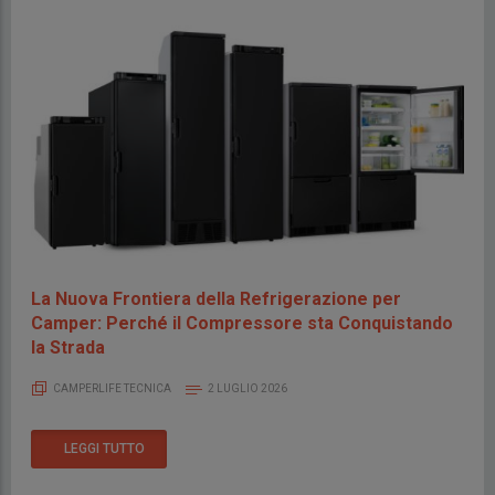
La Nuova Frontiera della Refrigerazione per
Camper: Perché il Compressore sta Conquistando
la Strada
CAMPERLIFE TECNICA
2 LUGLIO 2026
LEGGI TUTTO