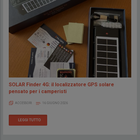
SOLAR Finder 4G: il localizzatore GPS solare
pensato per i camperisti
ACCESSORI
16 GIUGNO 2026
LEGGI TUTTO