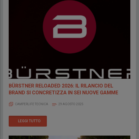
BÜRSTNER RELOADED 2026: IL RILANCIO DEL
BRAND SI CONCRETIZZA IN SEI NUOVE GAMME
CAMPERLIFE TECNICA
29 AGOSTO 2025
LEGGI TUTTO