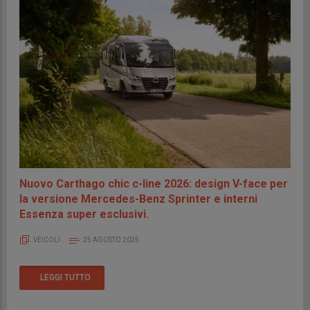
Nuovo Carthago chic c-line 2026: design V-face per
la versione Mercedes-Benz Sprinter e interni
Essenza super esclusivi.
VEICOLI
25 AGOSTO 2025
LEGGI TUTTO