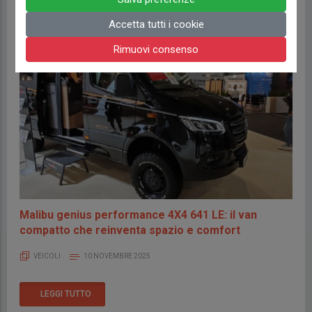
Accetta tutti i cookie
Rimuovi consenso
Malibu genius performance 4X4 641 LE: il van
compatto che reinventa spazio e comfort
VEICOLI
10 NOVEMBRE 2025
LEGGI TUTTO