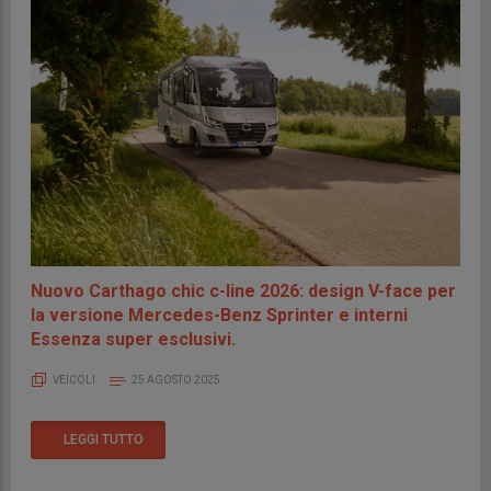
Nuovo Carthago chic c-line 2026: design V-face per
la versione Mercedes-Benz Sprinter e interni
Essenza super esclusivi.
VEICOLI
25 AGOSTO 2025
LEGGI TUTTO