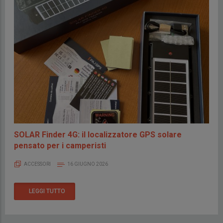
SOLAR Finder 4G: il localizzatore GPS solare
pensato per i camperisti
ACCESSORI
16 GIUGNO 2026
LEGGI TUTTO