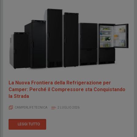
La Nuova Frontiera della Refrigerazione per
Camper: Perché il Compressore sta Conquistando
la Strada
CAMPERLIFE TECNICA
2 LUGLIO 2026
LEGGI TUTTO