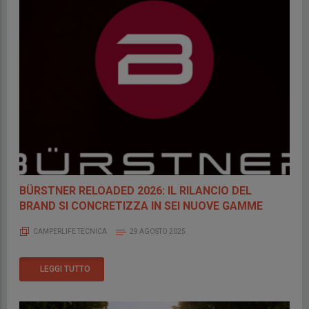
BÜRSTNER RELOADED 2026: IL RILANCIO DEL
BRAND SI CONCRETIZZA IN SEI NUOVE GAMME
CAMPERLIFE TECNICA
29 AGOSTO 2025
LEGGI TUTTO