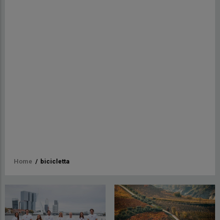
Briciole
Home
/
bicicletta
di
pane