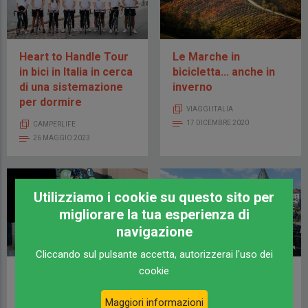
Heart to Handle Tour
Le Marche in
in bici in Italia in cerca
bicicletta... anche in
di una sistemazione
inverno
per dormire
VIAGGI ITALIA
17 DICEMBRE 2020
CAMPERLIFE
26 MAGGIO 2023
Utilizziamo i cookie su questo sito per
migliorare la tua esperienza di
navigazione
Cliccando sul pulsante accetta, autorizzerai l'uso dei
cookie
Quando l'eBike va in
Viaggio in Austria e
letargo
Germania | Viaggiare
Maggiori informazioni
in camper