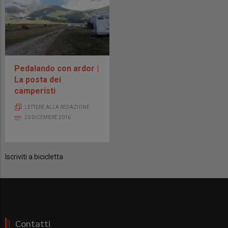
Pedalando con ardor |
La posta dei
camperisti
LETTERE ALLA REDAZIONE
20 DICEMBRE 2016
Iscriviti a bicicletta
Contatti