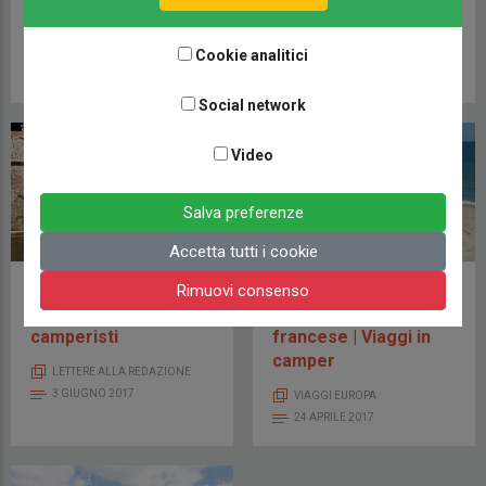
CAMPERLIFE TECNICA
13 MARZO 2019
VIAGGI EUROPA
19 LUGLIO 2018
Cookie analitici
Social network
Video
Salva preferenze
Accetta tutti i cookie
Fuori dalle solite rotte
In bicicletta sulla
Rimuovi consenso
| La posta dei
costa atlantica
camperisti
francese | Viaggi in
camper
LETTERE ALLA REDAZIONE
3 GIUGNO 2017
VIAGGI EUROPA
24 APRILE 2017