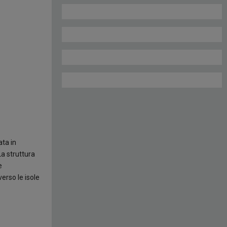
ata in
La struttura
e
erso le isole