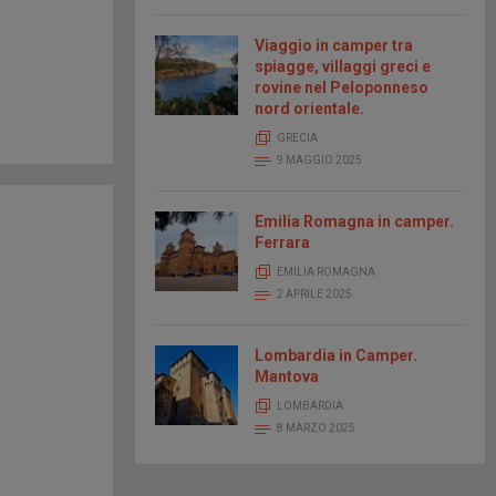
Viaggio in camper tra
spiagge, villaggi greci e
rovine nel Peloponneso
nord orientale.
GRECIA
9 MAGGIO 2025
Emilia Romagna in camper.
Ferrara
EMILIA ROMAGNA
2 APRILE 2025
Lombardia in Camper.
Mantova
LOMBARDIA
8 MARZO 2025