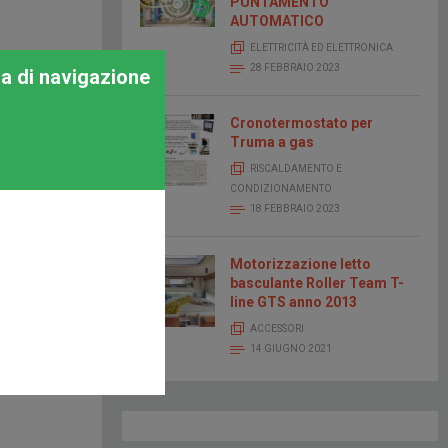
PUNTAMENTO
AUTOMATICO
ELETTRICITÀ ED ELETTRONICA
28 FEBBRAIO 2023
za di navigazione
Cronotermostato per
Truma a gas
RISCALDAMENTO E
CONDIZIONAMENTO
18 FEBBRAIO 2023
Motorizzazione letto
basculante Roller Team T-
line GTS anno 2013
ACCESSORI
14 GIUGNO 2021