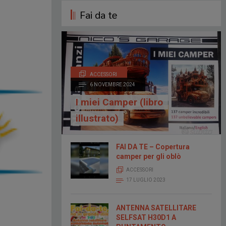
Fai da te
ACCESSORI
6 NOVEMBRE 2024
I miei Camper (libro
illustrato)
FAI DA TE – Copertura
camper per gli oblò
ACCESSORI
17 LUGLIO 2023
ANTENNA SATELLITARE
SELFSAT H30D1 A