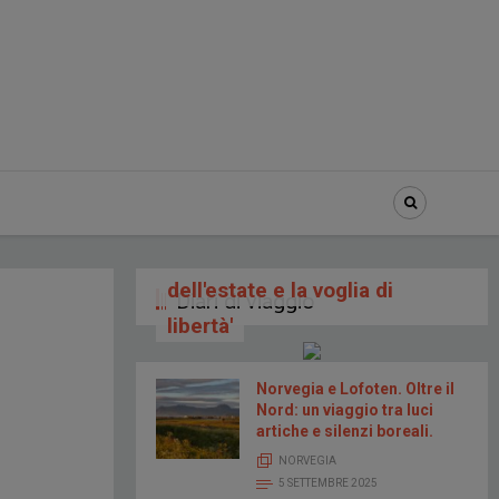
Marche d’ottobre: Viaggio in
Camper tra gli ultimi colori
dell'estate e la voglia di
Diari di viaggio
libertà'
Norvegia e Lofoten. Oltre il
Nord: un viaggio tra luci
artiche e silenzi boreali.
NORVEGIA
5 SETTEMBRE 2025