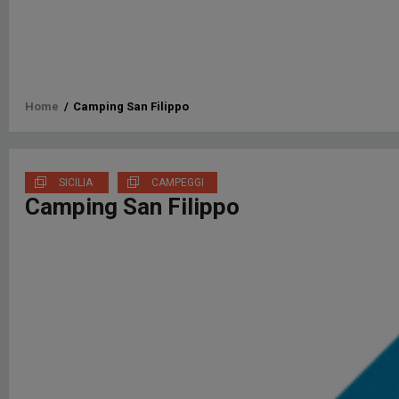
Briciole
Home
/
Camping San Filippo
di
pane
SICILIA
CAMPEGGI
Camping San Filippo