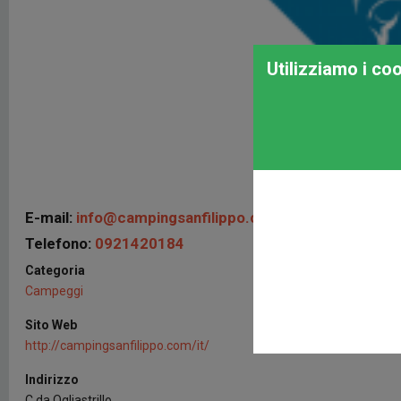
Utilizziamo i co
E-mail:
info@campingsanfilippo.com
Telefono:
0921420184
Categoria
Campeggi
Sito Web
http://campingsanfilippo.com/it/
Indirizzo
C.da Ogliastrillo