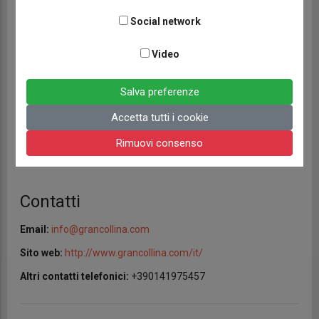
Social network
Comune:
San Damiano d'Asti
Provincia:
Asti
Video
Regione:
Piemonte
Salva preferenze
Nazione:
Italia
Accetta tutti i cookie
Coordinate:
44° 50' 24.4356" N | 8° 3' 1.044" E
Come arrivare:
Rimuovi consenso
Contatti
Email:
info@grancollina.com
Sito web:
http://www.grancollina.com/it/
Altri contatti telefonici:
+390141975457