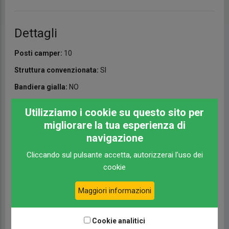
Dettagli
Posti camper:
10
Struttura convenzionata:
SI
Bandiera gialla:
NO
Tipologia:
Agriturismo
Utilizziamo i cookie su questo sito per
Posizione:
Posizione collina
migliorare la tua esperienza di
navigazione
Caratteristiche
Cliccando sul pulsante accetta, autorizzerai l'uso dei
cookie
Indirizzo
Maggiori informazioni
Indirizzo:
Fraz. Stizza, 38
Cookie analitici
CAP:
14015