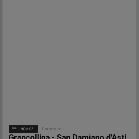
Commenti
NOV 05
Grancollina - San Damiano d'Asti