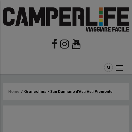
Briciole
Home
/
Grancollina - San Damiano d'Asti Asti Piemonte
di
pane