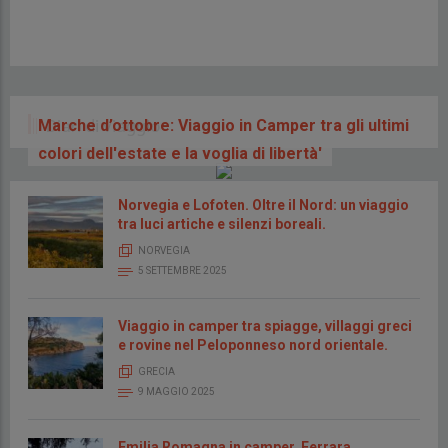
Diari di viaggio
Marche d’ottobre: Viaggio in Camper tra gli ultimi
colori dell'estate e la voglia di libertà'
Norvegia e Lofoten. Oltre il Nord: un viaggio
tra luci artiche e silenzi boreali.
NORVEGIA
5 SETTEMBRE 2025
Viaggio in camper tra spiagge, villaggi greci
e rovine nel Peloponneso nord orientale.
GRECIA
9 MAGGIO 2025
Emilia Romagna in camper. Ferrara