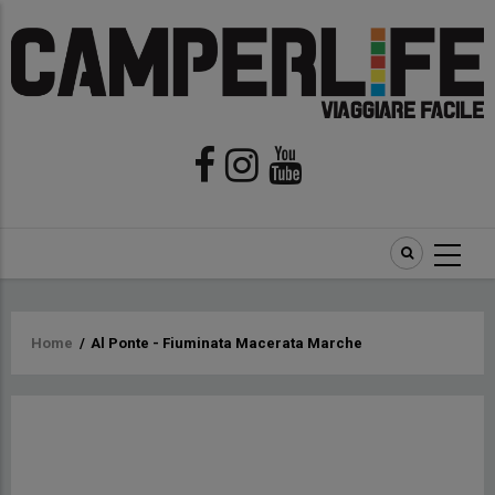
Briciole
Home
/
Al Ponte - Fiuminata Macerata Marche
di
pane