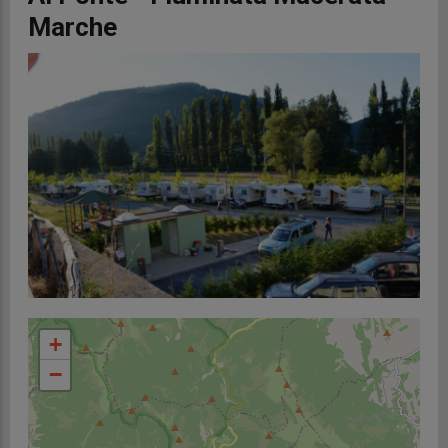
Marche
+
−