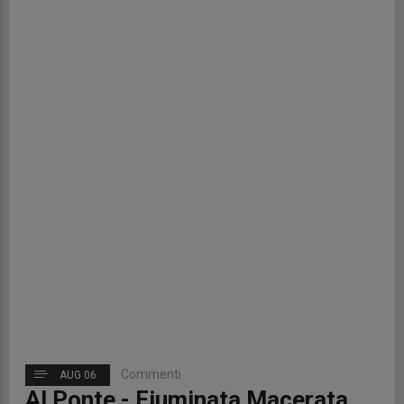
Commenti
AUG 06
Al Ponte - Fiuminata Macerata