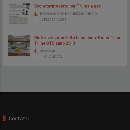
Cronotermostato per Truma a gas
RISCALDAMENTO E CONDIZIONAMENTO
18 FEBBRAIO 2023
Motorizzazione letto basculante Roller Team
T-line GTS anno 2013
ACCESSORI
14 GIUGNO 2021
Contatti