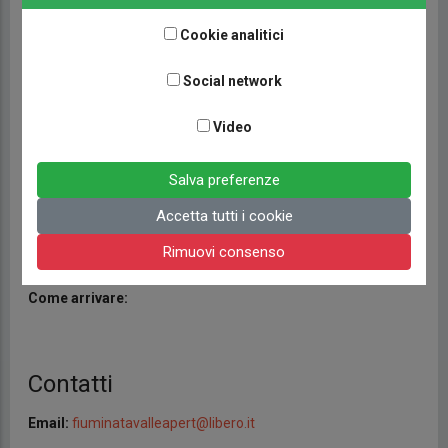
Indirizzo
Cookie analitici
Indirizzo:
Loc. Colle S.Pietro
Social network
CAP:
62025
Video
Comune:
Fiuminata
Provincia:
Macerata
Salva preferenze
Regione:
Marche
Accetta tutti i cookie
Nazione:
Italia
Rimuovi consenso
Coordinate:
43° 10' 59.9988" N | 12° 56' 3.0012" E
Come arrivare:
Contatti
Email:
fiuminatavalleapert@libero.it