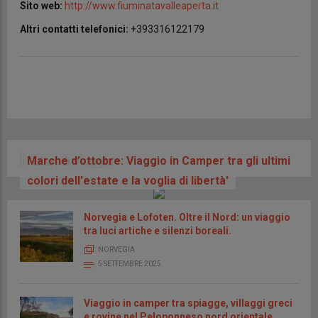
Sito web:
http://www.fiuminatavalleaperta.it
Altri contatti telefonici:
+393316122179
Diari di viaggio
Marche d’ottobre: Viaggio in Camper tra gli ultimi
colori dell'estate e la voglia di libertà'
Norvegia e Lofoten. Oltre il Nord: un viaggio
tra luci artiche e silenzi boreali.
NORVEGIA
5 SETTEMBRE 2025
Viaggio in camper tra spiagge, villaggi greci
e rovine nel Peloponneso nord orientale.