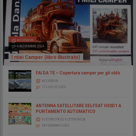
ACCESSORI
6 NOVEMBRE 2024
I miei Camper (libro illustrato)
FAI DA TE – Copertura camper per gli oblò
ACCESSORI
17 LUGLIO 2023
ANTENNA SATELLITARE SELFSAT H30D1 A
PUNTAMENTO AUTOMATICO
ELETTRICITÀ ED ELETTRONICA
28 FEBBRAIO 2023