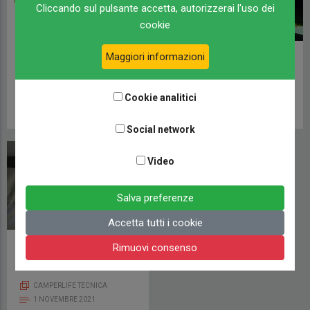
Cliccando sul pulsante accetta, autorizzerai l'uso dei
cookie
Maggiori informazioni
Rivoluzione
Un profilato bello ed
energetica
intelligente
Cookie analitici
CAMPERLIFE TECNICA
VEICOLI
15 APRILE 2022
2 NOVEMBRE 2021
Social network
Video
Salva preferenze
Accetta tutti i cookie
Letto basculante
Rimuovi consenso
motorizzato
CAMPERLIFE TECNICA
1 NOVEMBRE 2021