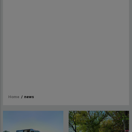
Briciole
Home
/
news
di
pane