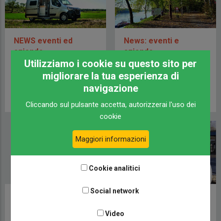
NEWS eventi ed
News: eventi e
aziende
aziende
Utilizziamo i cookie su questo sito per
APPUNTAMENTI E WEEKEND
CAMPERLIFE
migliorare la tua esperienza di
23 MARZO 2022
23 DICEMBRE 2021
navigazione
Cliccando sul pulsante accetta, autorizzerai l'uso dei
cookie
Maggiori informazioni
Cookie analitici
Social network
Scoprite la nuova
News dal mondo
carrozzeria degli
Camper: App,
Video
integrali itineo
Accessori e Viaggi al