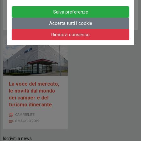
Nord
NEWS DAI CENTRI VENDITA
Salva preferenze
23 GIUGNO 2021
CAMPERLIFE TECNICA
15 NOVEMBRE 2019
Accetta tutti i cookie
Rimuovi consenso
La voce del mercato,
le novità dal mondo
dei camper e del
turismo itinerante
CAMPERLIFE
6 MAGGIO 2019
Iscriviti a news