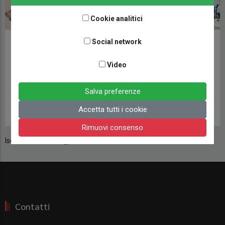
Cookie analitici
Massima elettricità
Social network
Salone del Camper
anche in sosta libera?
2017: non solo
Ecco la soluzione a
camper. Speciale
Video
200 Ampere
accessori dalla M alla
W
Salva preferenze
CAMPERLIFE TECNICA
25 NOVEMBRE 2020
ACCESSORI
Accetta tutti i cookie
6 SETTEMBRE 2017
Rimuovi consenso
Iscriviti a NDS Energy
Contatti