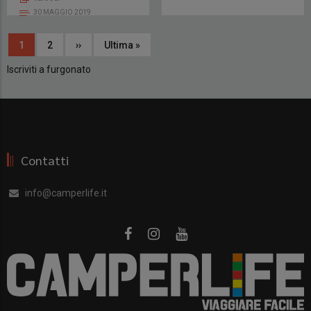
30 MAGGIO 2019
Paginazione
Pagina
1
Page
2
Pagina
››
Ultima
Ultima »
attuale
successiva
pagina
Iscriviti a furgonato
Contatti
info@camperlife.it