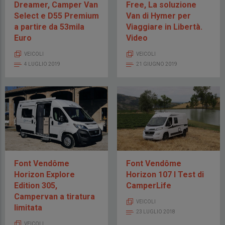
Dreamer, Camper Van
Free, La soluzione
Select e D55 Premium
Van di Hymer per
a partire da 53mila
Viaggiare in Libertà.
Euro
Video
VEICOLI
VEICOLI
4 LUGLIO 2019
21 GIUGNO 2019
Font Vendôme
Font Vendôme
Horizon Explore
Horizon 107 I Test di
Edition 305,
CamperLife
Campervan a tiratura
VEICOLI
limitata
23 LUGLIO 2018
VEICOLI