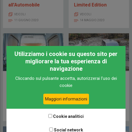
all’Automobile
Limited Edition
VEICOLI
VEICOLI
11 GIUGNO 2020
14 MAGGIO 2020
Utilizziamo i cookie su questo sito per
migliorare la tua esperienza di
navigazione
Cliccando sul pulsante accetta, autorizzerai l'uso dei
Carabus 630 MEG il
Il test del Forty Van
van per le moto e non
4X4 Font Vendôme
cookie
solo
fuoristrada
Maggiori informazioni
VEICOLI
VEICOLI
8 APRILE 2020
30 MARZO 2020
Cookie analitici
Social network