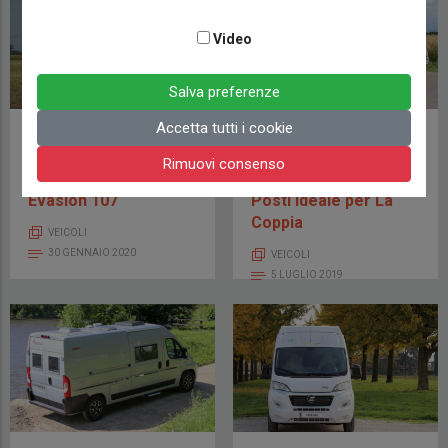
Video
Salva preferenze
Accetta tutti i cookie
Tutto quello che devi
Bürstner van C603
sapere sul Furgonato
della linea City Car,
Rimuovi consenso
Font Vendôme
Furgonato a Due
Evasion 107
Posti Ideale per La
Coppia
VEICOLI
30 GENNAIO 2020
VEICOLI
5 LUGLIO 2019