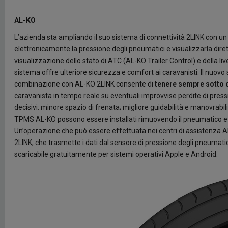
AL-KO
L’azienda sta ampliando il suo sistema di connettività 2LINK con u
elettronicamente la pressione degli pneumatici e visualizzarla di
visualizzazione dello stato di ATC (AL-KO Trailer Control) e della li
sistema offre ulteriore sicurezza e comfort ai caravanisti. Il nuo
combinazione con AL-KO 2LINK consente di
tenere sempre sotto c
caravanista in tempo reale su eventuali improvvise perdite di press
decisivi: minore spazio di frenata; migliore guidabilità e manovrab
TPMS AL-KO possono essere installati rimuovendo il pneumatico e m
Un’operazione che può essere effettuata nei centri di assistenza AL-
2LINK, che trasmette i dati dal sensore di pressione degli pneumati
scaricabile gratuitamente per sistemi operativi Apple e Android.