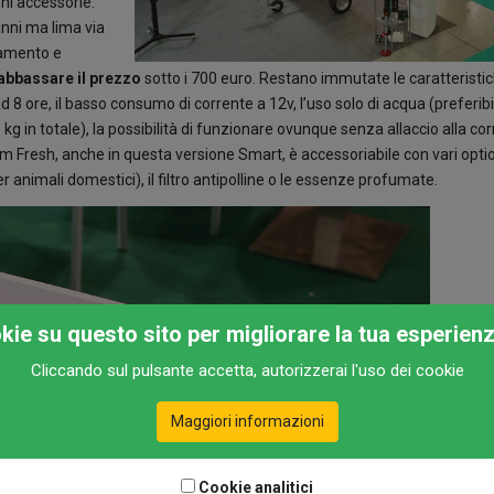
ni accessorie.
anni ma lima via
onamento e
abbassare il prezzo
sotto i 700 euro. Restano immutate le caratteristic
d 8 ore, il basso consumo di corrente a 12v, l’uso solo di acqua (preferi
 kg in totale), la possibilità di funzionare ovunque senza allaccio alla co
Fresh, anche in questa versione Smart, è accessoriabile con vari optio
animali domestici), il filtro antipolline o le essenze profumate.
okie su questo sito per migliorare la tua esperien
Cliccando sul pulsante accetta, autorizzerai l'uso dei cookie
Maggiori informazioni
Cookie analitici