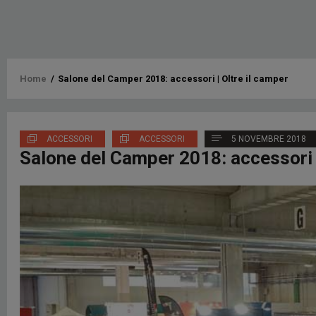
Briciole
Home
/
Salone del Camper 2018: accessori | Oltre il camper
di
pane
ACCESSORI
ACCESSORI
5 NOVEMBRE 2018
Salone del Camper 2018: accessori |