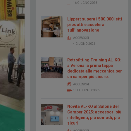
16 GIUGNO 2026
Lippert supera i 500.000 letti
prodotti e accelera
sull’innovazione
ACCESSORI
4 GIUGNO 2026
Retrofitting Training AL-KO:
a Verona la prima tappa
dedicata alla meccanica per
un camper più sicuro.
ACCESSORI
13 FEBBRAIO 2026
Novità AL-KO al Salone del
Camper 2025: accessori più
intelligenti, più comodi, più
sicuri
ACCESSORI