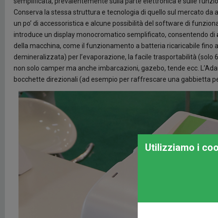
semplificata, prevalentemente sulla parte elettronica e sulle funzio
Conserva la stessa struttura e tecnologia di quello sul mercato da 
un po’ di accessoristica e alcune possibilità del software di funzi
introduce un display monocromatico semplificato, consentendo di
della macchina, come il funzionamento a batteria ricaricabile fino a
demineralizzata) per l’evaporazione, la facile trasportabilità (solo 6
non solo camper ma anche imbarcazioni, gazebo, tende ecc. L’Adam 
bocchette direzionali (ad esempio per raffrescare una gabbietta per 
Utilizziamo i co