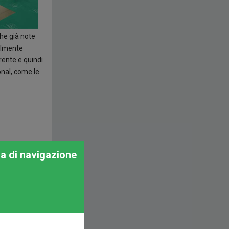
he già note
bilmente
rrente e quindi
nal, come le
za di navigazione