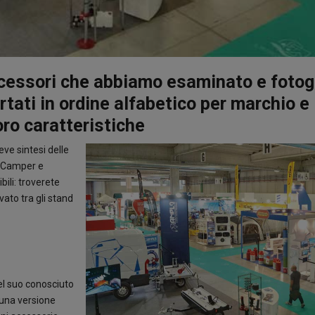
accessori che abbiamo esaminato e fotog
rtati in ordine alfabetico per marchio e
loro caratteristiche
ve sintesi delle
el Camper e
bili: troverete
ato tra gli stand
l suo conosciuto
i una versione