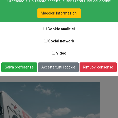
Cliccando sul pulsante accetta, autorizzerai l'uso dei cookie
ning votano le migliori marche nel mercato dei veicoli ricreazionali. 
Maggiori informazioni
assis Technology e al 2° posto per i suoi piedini stabilizzatori, men
rtabiciclette. I sistemi di manovra AL-KO hanno conquistato il 1° posto
Cookie analitici
alizzate europee, hanno votato ancora una volta per i loro marchi preferiti.
Social network
mazioni utili su quali produttori e prodotti nel mercato dei veicoli per il 
Video
volta Best Brand nella categoria Motorhome Chassis Technology, arriv
ata anche come Best Brand per i suoi sistemi di manovra per caravan. Mo
Salva preferenze
Accetta tutti i cookie
Rimuovi consenso
sto. Sawiko ha conquistato il 3° posto nella categoria Bicycle Carriers for