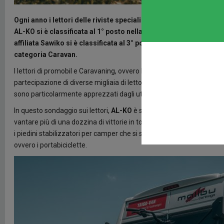
Ogni anno i lettori delle riviste specializzate promobil e Carava
AL-KO si è classificata al 1° posto nella categoria Motorhome Ch
affiliata Sawiko si è classificata al 3° posto nella categoria po
categoria Caravan.
I lettori di promobil e Caravaning, ovvero le principali riviste speci
partecipazione di diverse migliaia di lettori, i premi forniscono infor
sono particolarmente apprezzati dagli utenti.
In questo sondaggio sui lettori,
AL-KO
è stata nominata ancora una 
vantare più di una dozzina di vittorie in totale. AL-KO è stata vot
i piedini stabilizzatori per camper che si sono classificati al 2° po
ovvero i portabiciclette.
Image