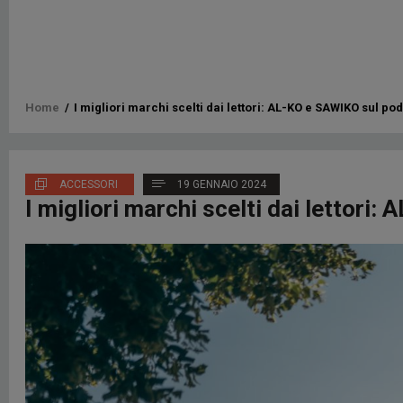
Briciole
Home
/
I migliori marchi scelti dai lettori: AL-KO e SAWIKO sul pod
di
pane
ACCESSORI
19 GENNAIO 2024
I migliori marchi scelti dai lettori