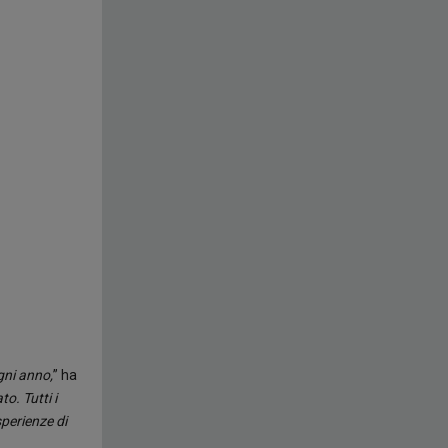
gni anno,
” ha
o. Tutti i
sperienze di