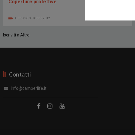
Coperture protettive
ALTRO
26 OTTOBRE 2012
Iscriviti a Altro
Contatti
info@camperlife.it