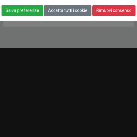
Oscuranti, coperture
Salva preferenze
Accetta tutti i cookie
Rimuovi consenso
ALTRO
21 AGOSTO 2011