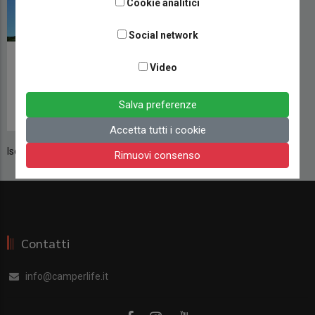
Cookie analitici
Social network
Un mercoledì da leoni
Video
per tutto l'anno
CAMPERLIFE
Salva preferenze
19 AGOSTO 2021
Accetta tutti i cookie
Iscriviti a Mercedes Daimler Benz 813lp
Rimuovi consenso
Contatti
info@camperlife.it