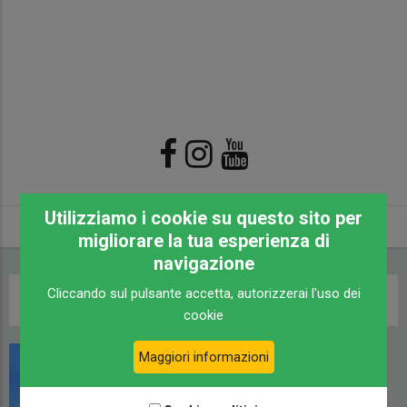
Utilizziamo i cookie su questo sito per
migliorare la tua esperienza di
navigazione
Cliccando sul pulsante accetta, autorizzerai l'uso dei
Briciole
Home
/
Mercedes Daimler Benz 813lp
cookie
di
pane
Maggiori informazioni