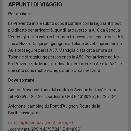
APPUNTI DI VIAGGIO
Per arrivare
La Provenza inizia subito dopo il confine con la Liguria. Il modo
più diretto per arrivarci è, quindi, attraverso la A10 da Genova-
Ventimiglia. Una volta in territorio francese proseguite sulla A8
fino a Nizza. Da qui per giungere a Tolone dovete riprendere la
A8 e proseguire per la A57. Marsiglia dista circa un’ora da
Tolone e si raggiunge percorrendo la A50. Per arrivare ad Aix-
En-Provence, da Marsiglia, dovete percorrere la A7 e la A51: le
due città sono molto vicine, distano circa mezzora.
Dove sostare
Aix-en-Provence: fuori dal centro in Avenue Fortuné Ferrini,
tel. +33695120122, coordinate GPS N 43°30'25", E 5°26'12"
Avignone: camping du Pont d’Avignon, Route de la
Barthelasse, email
camping.lepontdavignon@orange.fr
, coordinate GPS N 43°57'24", E 4°48'05"