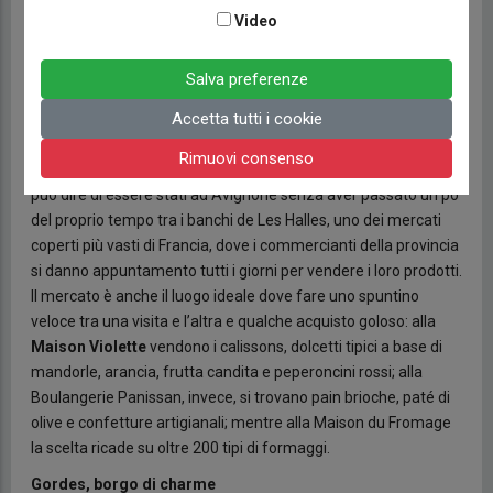
luogo dove, si narra, avvenne nell’aprile del 1327 il fatidico
Video
incontro tra Francesco
Petrarca
e l’amata Laura. Il punto dove
sbocciò l’amore sublime che tormentò il grande poeta italiano
Salva preferenze
è la Chiesa di Santa Chiara, del cui edificio originale oggi
Accetta tutti i cookie
rimane solamente la facciata, mentre le sale interne sono
state adibite a location del
Teatro des Halles
che ogni anno
Rimuovi consenso
nel mese di luglio ospita il prestigioso Festival d’Avignon. Non si
può dire di essere stati ad Avignone senza aver passato un po’
del proprio tempo tra i banchi de Les Halles, uno dei mercati
coperti più vasti di Francia, dove i commercianti della provincia
si danno appuntamento tutti i giorni per vendere i loro prodotti.
Il mercato è anche il luogo ideale dove fare uno spuntino
veloce tra una visita e l’altra e qualche acquisto goloso: alla
Maison Violette
vendono i calissons, dolcetti tipici a base di
mandorle, arancia, frutta candita e peperoncini rossi; alla
Boulangerie Panissan, invece, si trovano pain brioche, paté di
olive e confetture artigianali; mentre alla Maison du Fromage
la scelta ricade su oltre 200 tipi di formaggi.
Gordes, borgo di charme