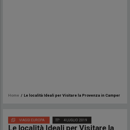
Briciole
Home
/
Le località Ideali per Visitare la Provenza in Camper
di
pane
VIAGGI EUROPA
4 LUGLIO 2019
Le località Ideali per Visitare la