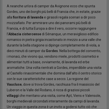
A neanche un’ora di camper da Avignone ecco che spunta
Gordes, uno dei borghi più belli di Francia che, in estate, grazie
alla
fioritura di lavanda
e girasoli regala scenari a dir poco
mozzafiato. Per ammirare uno dei panorami più belli di
Francia, e di tutta Europa a dire il vero, occorre raggiungere
l’
Abbazia cistercense
di Sénanque, un meraviglioso edificio
romanico in pietra grigia incastonato in mezzo a una valle che
durante la bella stagione si dipinge completamente di viola, a
dieci minuti di camper da
Gordes
. Nella bottega del convento,
i monaci, che vivono qui, vendono miele, prodotti cosmetici e
alimentari tutti a base, ovviamente, di lavanda ed erbe
aromatiche. Una volta rientrati a Gordes, imperdibile una visita
al Castello rinascimentale che domina dall’alto il centro storico
con le sue caratteristiche case a secco. La regione del
Vaucluse
, dove si trova Gordes, racchiusa fra il massiccio del
Luberon e la Valle del Rodano, è ricca di graziosi piccoli
villaggi
che meritano una visita, come Apt, Viens e Valensole,
borghi medievali circondati interamente da campi di lavanda.
Un viaggio in questa zona è un invito a godersi tutto ciò che