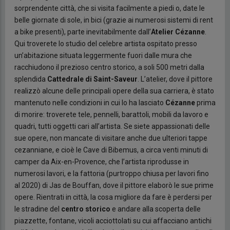
sorprendente città, che si visita facilmente a piedi o, date le
belle giornate di sole, in bici (grazie ai numerosi sistemi di rent
a bike presenti), parte inevitabilmente dall’
Atelier Cézanne
.
Qui troverete lo studio del celebre artista ospitato presso
un’abitazione situata leggermente fuori dalle mura che
racchiudono il prezioso centro storico, a soli 500 metri dalla
splendida
Cattedrale di Saint-Saveur
. L’atelier, dove il pittore
realizzò alcune delle principali opere della sua carriera, è stato
mantenuto nelle condizioni in cui lo ha lasciato
Cézanne
prima
di morire: troverete tele, pennelli, barattoli, mobili da lavoro e
quadri, tutti oggetti cari all’artista. Se siete appassionati delle
sue opere, non mancate di visitare anche due ulteriori tappe
cezanniane, e cioè le Cave di Bibemus, a circa venti minuti di
camper da Aix-en-Provence, che l’artista riprodusse in
numerosi lavori, e la fattoria (purtroppo chiusa per lavori fino
al 2020) di Jas de Bouffan, dove il pittore elaborò le sue prime
opere. Rientrati in città, la cosa migliore da fare è perdersi per
le stradine del
centro storico
e andare alla scoperta delle
piazzette, fontane, vicoli acciottolati su cui affacciano antichi