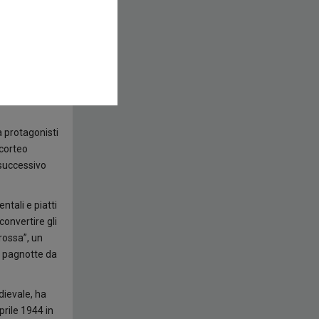
bitanti del
o a colpi di
tare l’antico
n agenda 28-
à protagonisti
 corteo
 successivo
ntali e piatti
convertire gli
rossa”, un
ei pagnotte da
dievale, ha
prile 1944 in