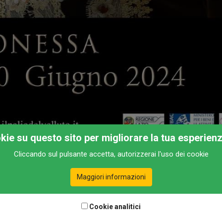
okie su questo sito per migliorare la tua esperien
Cliccando sul pulsante accetta, autorizzerai l'uso dei cookie
i battenti, e i deschi sono imbanditi, è tempo del Palio del Velluto di Le
Maggiori informazioni
re ben 38 frazioni, ne avrete da vedere in questo fuoriporta dedicato alla
otto, ai piedi del Terminillo. Il palio è anticipato dalla Giostra dei Tambu
Cookie analitici