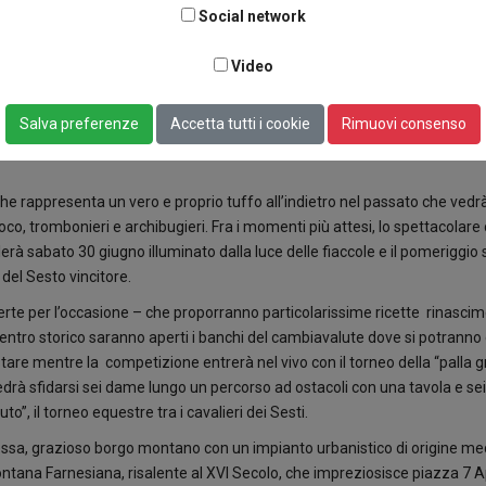
lontano 1464 e che per 114 anni stimolò a tal punto l’antagonismo fra gli a
Social network
i la manifestazione è dedicata – a sospenderlo.
Video
re mentre i Sesti, ovvero le sei contrade del borgo reatino, bramano il pali
ta alla “giostra del velluto”. Ci si gioca il tutto per tutto, perchè conquis
e è orgoglio di tutti!
Salva preferenze
Accetta tutti i cookie
Rimuovi consenso
 Croce, Terzone oppure quella di Torre a vincere? Per saperlo, mettete i
 che rappresenta un vero e proprio tuffo all’indietro nel passato che vedr
fuoco, trombonieri e archibugieri. Fra i momenti più attesi, lo spettacolare
ilerà sabato 30 giugno illuminato dalla luce delle fiaccole e il pomeriggio
 del Sesto vincitore.
perte per l’occasione – che proporranno particolarissime ricette rinascime
el centro storico saranno aperti i banchi del cambiavalute dove si potranno 
stare mentre la competizione entrerà nel vivo con il torneo della “palla g
 vedrà sfidarsi sei dame lungo un percorso ad ostacoli con una tavola e s
to”, il torneo equestre tra i cavalieri dei Sesti.
nessa, grazioso borgo montano con un impianto urbanistico di origine me
ontana Farnesiana, risalente al XVI Secolo, che impreziosisce piazza 7 A