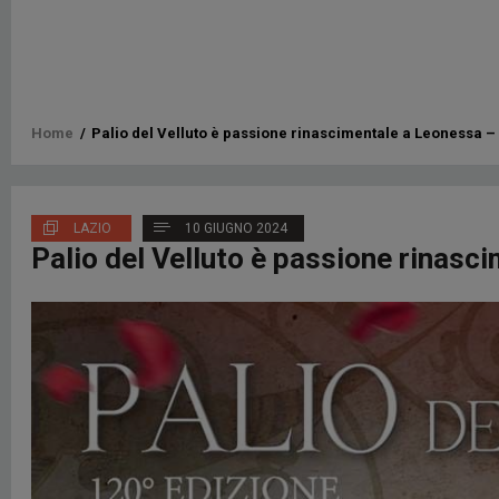
Briciole
Home
/
Palio del Velluto è passione rinascimentale a Leonessa –
di
pane
LAZIO
10 GIUGNO 2024
Palio del Velluto è passione rinas