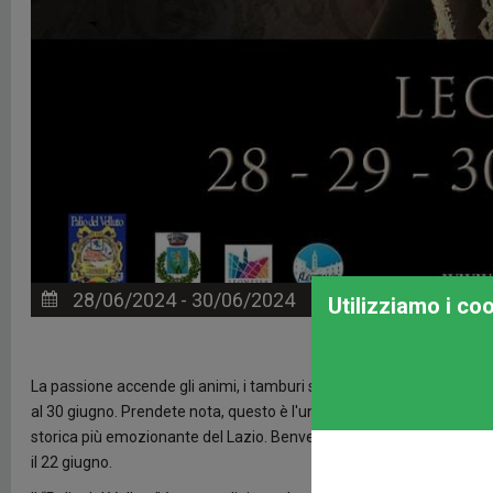
28/06/2024 - 30/06/2024
LAZIO
Utilizziamo i co
La passione accende gli animi, i tamburi suonano, le taverne aprono 
al 30 giugno. Prendete nota, questo è l'unico borgo in Italia ad ave
storica più emozionante del Lazio. Benvenuti nella bella Leonessa, lì s
il 22 giugno.