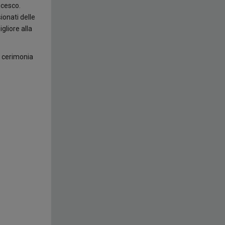
ncesco.
ionati delle
gliore alla
e cerimonia