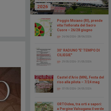
2026
Poggio Moiano (RI), prende
vita l'infiorata del Sacro
Cuore – 26/28 giugno
26/06/2026 - 28/06/2026
30° RADUNO "E' TEMPO DI
CILIEGIE"
29/05/2026 - 31/05/2026
Castel d’Ario (MN), Festa del
riso alla pilota – 7/24 mag
07/05/2026 - 24/05/2026
ORTOidea, tra orti e sapori:
a Pergine Valsugana il verde