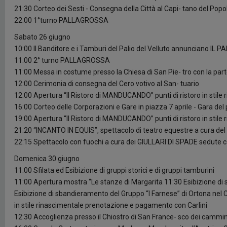
21:30 Corteo dei Sesti - Consegna della Città al Capi- tano del Popol
22:00 1°turno PALLAGROSSA
Sabato 26 giugno
10:00 Il Banditore e i Tamburi del Palio del Velluto annunciano IL PA
11:00 2° turno PALLAGROSSA
11:00 Messa in costume presso la Chiesa di San Pie- tro con la partec
12:00 Cerimonia di consegna del Cero votivo al San- tuario
12:00 Apertura “Il Ristoro di MANDUCANDO” punti di ristoro in stil
16:00 Corteo delle Corporazioni e Gare in piazza 7 aprile - Gara del
19:00 Apertura “Il Ristoro di MANDUCANDO” punti di ristoro in stile
21:20 “INCANTO IN EQUIS”, spettacolo di teatro equestre a cura de
22:15 Spettacolo con fuochi a cura dei GIULLARI DI SPADE sedute c
Domenica 30 giugno
11:00 Sfilata ed Esibizione di gruppi storici e di gruppi tamburini
11:00 Apertura mostra “Le stanze di Margarita 11:30 Esibizione di s
Esibizione di sbandieramento del Gruppo “I Farnese” di Ortona nel 
in stile rinascimentale prenotazione e pagamento con Carlini
12:30 Accoglienza presso il Chiostro di San France- sco dei cammi