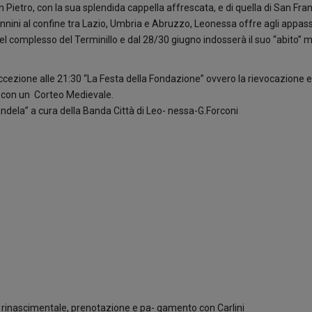
Pietro, con la sua splendida cappella affrescata, e di quella di San Fra
nnini al confine tra Lazio, Umbria e Abruzzo, Leonessa offre agli appass
 nel complesso del Terminillo e dal 28/30 giugno indosserà il suo “abito” mi
ccezione alle 21:30 “La Festa della Fondazione” ovvero la rievocazione 
ò con un Corteo Medievale.
andela” a cura della Banda Città di Leo- nessa-G.Forconi
le rinascimentale, prenotazione e pa- gamento con Carlini