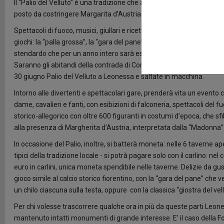
Il “Palio del Velluto” è una tradizione che affonda le sue radici nel 
posto da costringere Margarita d’Austria – la figlia di Carlo V a cu
Spettacoli di fuoco, musici, giullari e ricette rinascimentali da gusta
giochi: la “palla grossa”, la “gara del pane” e ovviamente quella dedica
stendardo che per un anno intero sarà esibito dalla contrada vincitric
Saranno gli abitandi della contrada di Corno, Forcamelone, Poggio,
30 giugno Palio del Velluto a Leonessa e saltate in macchina.
Intorno alle divertenti e spettacolari gare, prenderà vita un evento
dame, cavalieri e fanti, con esibizioni di falconeria, spettacoli del 
storico-allegorico con oltre 600 figuranti in costumi d’epoca, che sf
alla presenza di Margherita d’Austria, interpretata dalla “Madonna”
In occasione del Palio, inoltre, si batterà moneta: nelle 6 taverne a
tipici della tradizione locale - si potrà pagare solo con il carlino: n
euro in carlini, unica moneta spendibile nelle taverne. Delizie da gu
gioco simile al calcio storico fiorentino, con la “gara del pane” che
un chilo ciascuna sulla testa, oppure con la classica “giostra del vellu
Per chi volesse trascorrere qualche ora in più da queste parti Leo
mantenuto intatti monumenti di grande interesse. E’ il caso della F