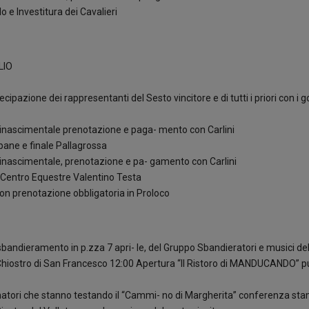
o e Investitura dei Cavalieri
LIO
ipazione dei rappresentanti del Sesto vincitore e di tutti i priori con i g
e rinascimentale prenotazione e paga- mento con Carlini
 pane e finale Pallagrossa
 rinascimentale, prenotazione e pa- gamento con Carlini
l Centro Equestre Valentino Testa
on prenotazione obbligatoria in Proloco
bandieramento in p.zza 7 apri- le, del Gruppo Sbandieratori e musici del
Chiostro di San Francesco 12:00 Apertura “Il Ristoro di MANDUCANDO” pun
natori che stanno testando il “Cammi- no di Margherita” conferenza st