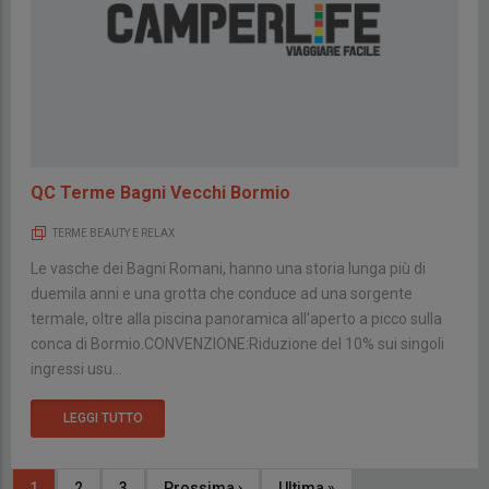
QC Terme Bagni Vecchi Bormio
TERME BEAUTY E RELAX
Le vasche dei Bagni Romani, hanno una storia lunga più di
duemila anni e una grotta che conduce ad una sorgente
termale, oltre alla piscina panoramica all'aperto a picco sulla
conca di Bormio.CONVENZIONE:Riduzione del 10% sui singoli
ingressi usu...
LEGGI TUTTO
Paginazione
Pagina
1
Page
2
Page
3
Pagina
Prossima ›
Ultima
Ultima »