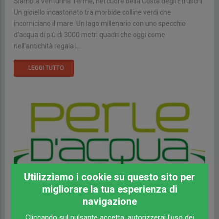
Siamo a Venturina Terme, nel cuore della Costa degli Etruschi.
Un gioiello incastonato tra morbide colline verdi che
incorniciano il mare. Un lago millenario con uno specchio
d’acqua di più di 3000 metri quadri che oggi come
nell’antichità regala l...
LEGGI TUTTO
Utilizziamo i cookie su questo sito per
migliorare la tua esperienza di
navigazione
Cliccando sul pulsante accetta, autorizzerai l'uso dei