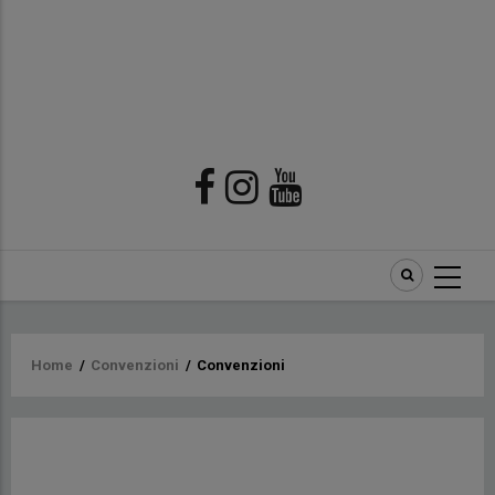
Briciole
Home
/
Convenzioni
/
Convenzioni
di
pane