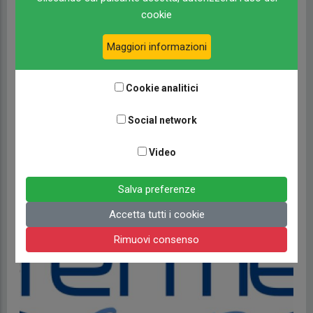
Perle d'Acqua Park
cookie
TERME BEAUTY E RELAX
Maggiori informazioni
Perle d'Acqua Park vi accoglie con 7 cascate arcobaleno,
piscine cromatiche a temperature differenziate, la grande
Cookie analitici
piscina di 800 m2 riscaldata, in cui si svolgono i corsi di
aquafitness e aquadance, gli idropercorcorsi rivitalizzanti in
Social network
acqua term...
Video
LEGGI TUTTO
Salva preferenze
Accetta tutti i cookie
Rimuovi consenso