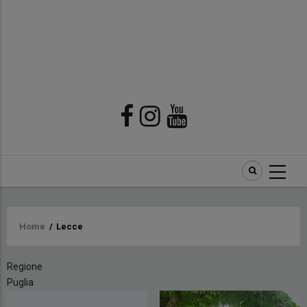
Briciole
Home
/
Lecce
di
Regione
pane
Puglia