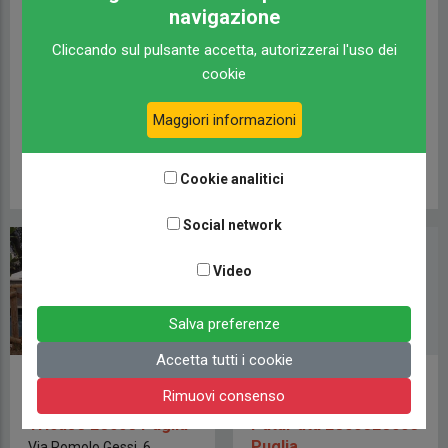
navigazione
Azienda Agricola
Prete
Prete
via Torre Columena SP340
Cliccando sul pulsante accetta, autorizzerai l'uso dei
- Torre lapillo (Porto
cookie
AGRITURISMO E
Cesareo - LE) Porto
AGRICAMPEGGI
Cesareo Lecce Puglia
Maggiori informazioni
Area camper
Cookie analitici
Social network
Video
Salva preferenze
Accetta tutti i cookie
Agricampeggio
Azienda Agrituristica
Rimuovi consenso
Salento D'Arare -
Masseria La Verna -
Tricase Lecce Puglia
PatùPatù LecceLecce
Puglia
Via Romolo Gessi, 6