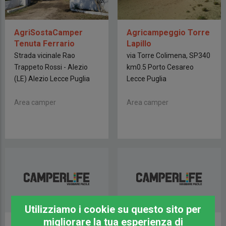
AgriSostaCamper
Agricampeggio Torre
Tenuta Ferrario
Lapillo
Strada vicinale Rao
via Torre Colimena, SP340
Trappeto Rossi - Alezio
km0.5 Porto Cesareo
(LE) Alezio Lecce Puglia
Lecce Puglia
Area camper
Area camper
Utilizziamo i cookie su questo sito per
migliorare la tua esperienza di
Agricampeggio
Azienda Agricola