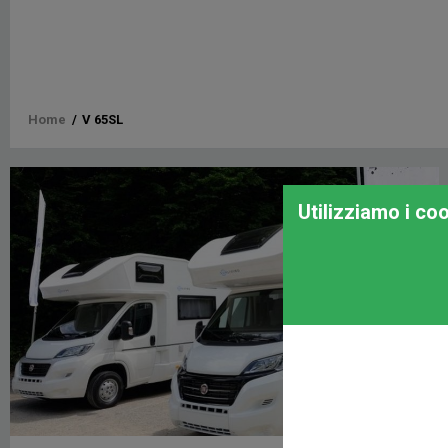
Briciole
Home
/
V 65SL
di
pane
Utilizziamo i co