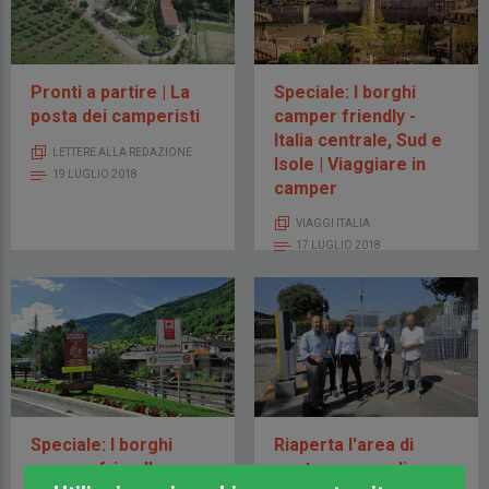
Pronti a partire | La
Speciale: I borghi
posta dei camperisti
camper friendly -
Italia centrale, Sud e
LETTERE ALLA REDAZIONE
Isole | Viaggiare in
19 LUGLIO 2018
camper
VIAGGI ITALIA
17 LUGLIO 2018
Speciale: I borghi
Riaperta l'area di
camper friendly -
sosta camper di