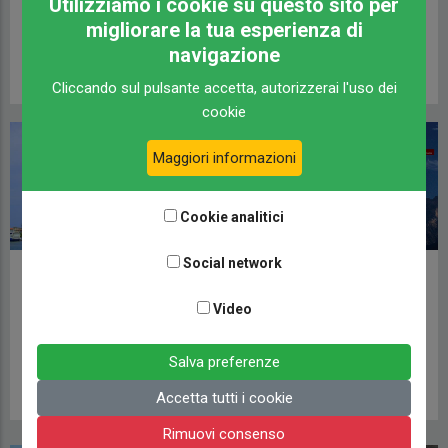
Utilizziamo i cookie su questo sito per
Nord Italia | Viaggiare
Ferrara
in camper
migliorare la tua esperienza di
CAMPERLIFE
navigazione
10 AGOSTO 2017
VIAGGI ITALIA
10 LUGLIO 2018
Cliccando sul pulsante accetta, autorizzerai l'uso dei
cookie
Maggiori informazioni
Cookie analitici
Social network
In camper all'Elba, alla
Festival Delle Alpi e
scoperta del mare più
Delle Montagne
Video
blu | I viaggi dei lettori
Italiane – Diverse
località | Weekend in
VIAGGI ITALIA
Salva preferenze
camper
16 GIUGNO 2017
Accetta tutti i cookie
VIAGGI ITALIA
10 GIUGNO 2017
Rimuovi consenso