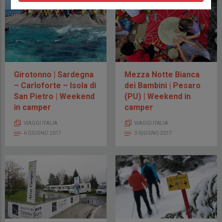
Girotonno | Sardegna
Mezza Notte Bianca
– Carloforte – Isola di
dei Bambini | Pesaro
San Pietro | Weekend
(PU) | Weekend in
in camper
camper
VIAGGI ITALIA
VIAGGI ITALIA
6 GIUGNO 2017
3 GIUGNO 2017