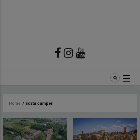
Briciole
Home
/
sosta camper
di
pane