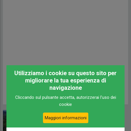
Utilizziamo i cookie su questo sito per
migliorare la tua esperienza di
navigazione
Briciole
Home
/
Castelfidardo
Cliccando sul pulsante accetta, autorizzerai l'uso dei
cookie
di
pane
Maggiori informazioni