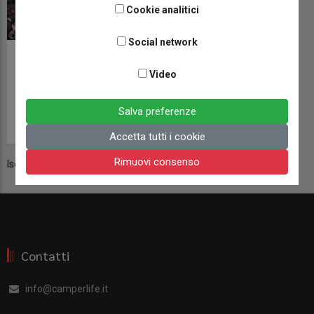
Cookie analitici
Social network
Comune amico del
turismo itinerante:
Video
Castelfidardo.
Salva preferenze
CAMPERLIFE
29 OTTOBRE 2021
Accetta tutti i cookie
Rimuovi consenso
Iscriviti a Castelfidardo
Contatti
info@camperlife.it