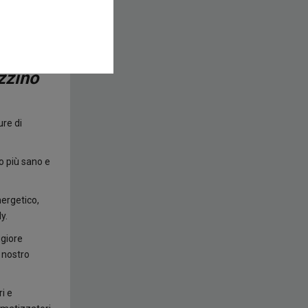
zzino
ure di
o più sano e
nergetico,
y.
ggiore
l nostro
i e