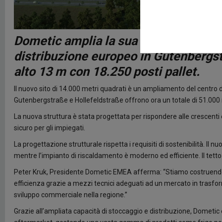
Dometic amplia la sua capacità logis
distribuzione europeo in Gutenbergs
alto 13 m con 18.250 posti pallet.
Il nuovo sito di 14.000 metri quadrati è un ampliamento del centro d
Gutenbergstraße e Hollefeldstraße offrono ora un totale di 51.000 m
La nuova struttura è stata progettata per rispondere alle crescent
sicuro per gli impiegati.
La progettazione strutturale rispetta i requisiti di sostenibilità. I
mentre l’impianto di riscaldamento è moderno ed efficiente. Il tetto 
Peter Kruk, Presidente Dometic EMEA afferma: “Stiamo costruendo u
efficienza grazie a mezzi tecnici adeguati ad un mercato in trasform
sviluppo commerciale nella regione.”
Grazie all’ampliata capacità di stoccaggio e distribuzione, Dometic 