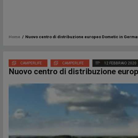
Briciole
Home
/
Nuovo centro di distribuzione europeo Dometic in Germa
di
pane
CAMPERLIFE
CAMPERLIFE
12 FEBBRAIO 2020
Nuovo centro di distribuzione euro