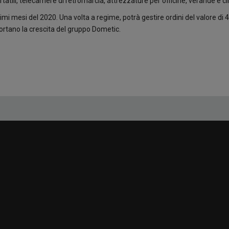
ili, telecamere di retromarcia, attrezzature per officine, verande e cl
 mesi del 2020. Una volta a regime, potrà gestire ordini del valore di 4
ortano la crescita del gruppo Dometic.