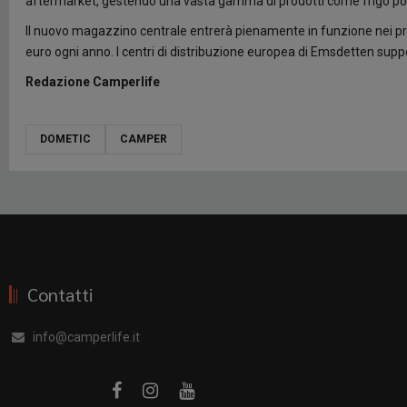
aftermarket, gestendo una vasta gamma di prodotti come frigo portat
Il nuovo magazzino centrale entrerà pienamente in funzione nei primi
euro ogni anno. I centri di distribuzione europea di Emsdetten supp
Redazione Camperlife
DOMETIC
CAMPER
Contatti
info@camperlife.it