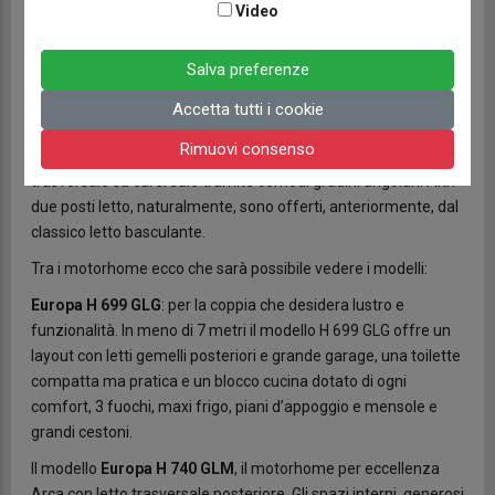
di lunghezza.
Video
Punto di forza, lo stivaggio anche in un modello così compatto
con un doppio pavimento accessibile dall’esterno dall’interno e
Salva preferenze
un garage posteriore, sotto al letto trasversale di buone
dimensioni e con sportelli su entrambi i lati del camper. Il
Accetta tutti i cookie
layout interno offre tanto spazio di movimento nonostante le
Rimuovi consenso
dimensioni ridotte. La zona notte è formata da un letto
trasversale su cui si sale tramite comodi gradini angolari. Altri
due posti letto, naturalmente, sono offerti, anteriormente, dal
classico letto basculante.
Tra i motorhome ecco che sarà possibile vedere i modelli:
Europa H 699 GLG
: per la coppia che desidera lustro e
funzionalità. In meno di 7 metri il modello H 699 GLG offre un
layout con letti gemelli posteriori e grande garage, una toilette
compatta ma pratica e un blocco cucina dotato di ogni
comfort, 3 fuochi, maxi frigo, piani d’appoggio e mensole e
grandi cestoni.
Il modello
Europa
H 740 GLM
, il motorhome per eccellenza
Arca con letto trasversale posteriore. Gli spazi interni, generosi