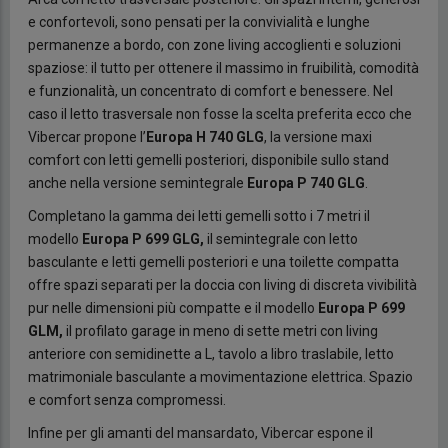
e confortevoli, sono pensati per la convivialità e lunghe
permanenze a bordo, con zone living accoglienti e soluzioni
spaziose: il tutto per ottenere il massimo in fruibilità, comodità
e funzionalità, un concentrato di comfort e benessere. Nel
caso il letto trasversale non fosse la scelta preferita ecco che
Vibercar propone l’
Europa H 740 GLG
, la versione maxi
comfort con letti gemelli posteriori, disponibile sullo stand
anche nella versione semintegrale
Europa
P 740 GLG
.
Completano la gamma dei letti gemelli sotto i 7 metri il
modello
Europa P 699 GLG,
il semintegrale con letto
basculante e letti gemelli posteriori e una toilette compatta
offre spazi separati per la doccia con living di discreta vivibilità
pur nelle dimensioni più compatte e il modello
Europa P 699
GLM,
il profilato garage in meno di sette metri con living
anteriore con semidinette a L, tavolo a libro traslabile, letto
matrimoniale basculante a movimentazione elettrica. Spazio
e comfort senza compromessi.
Infine per gli amanti del mansardato, Vibercar espone il