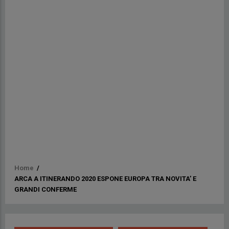
Briciole
Home
/
ARCA A ITINERANDO 2020 ESPONE EUROPA TRA NOVITA’ E
di
GRANDI CONFERME
pane