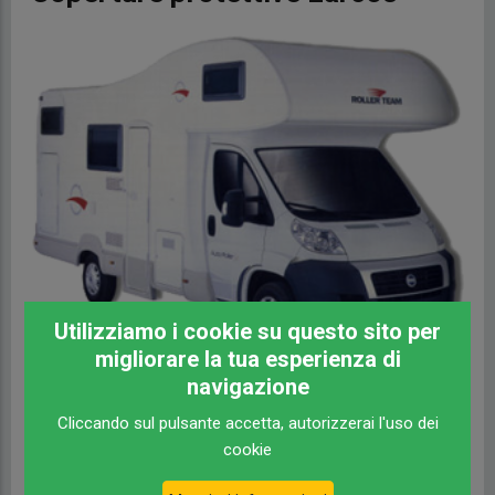
Utilizziamo i cookie su questo sito per
migliorare la tua esperienza di
navigazione
Categoria
Cellula
Cliccando sul pulsante accetta, autorizzerai l'uso dei
cookie
Marca
Larcos