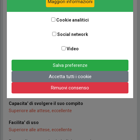
Maggiori informazioni
Anno di costruzione
2010
Cookie analitici
Acquistato nuovo?
Social network
No
Come e' stato installato?
Video
Dotazione presente all'origine
Salva preferenze
Adeguatezza delle funzioni offerte dal prodotto
Superiore alle attese, eccellente
Accetta tutti i cookie
Affidabilita' nel tempo
Rimuovi consenso
Molto soddisfatto
Capacita' di svolgere il suo compito
Superiore alle attese, eccellente
Facilita' di uso
Superiore alle attese, eccellente