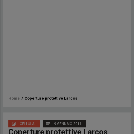
Briciole
Home
/
Coperture protettive Larcos
di
pane
CELLULA
9 GENNAIO 2011
Coperture protettive Larcos